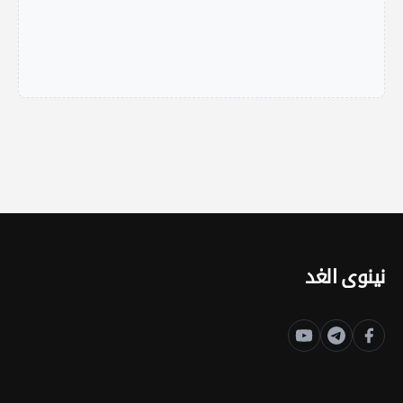
نينوى الغد