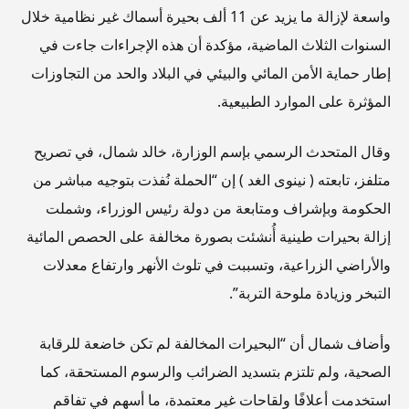
واسعة لإزالة ما يزيد عن 11 ألف بحيرة أسماك غير نظامية خلال
السنوات الثلاث الماضية، مؤكدة أن هذه الإجراءات جاءت في
إطار حماية الأمن المائي والبيئي في البلاد والحد من التجاوزات
المؤثرة على الموارد الطبيعية.
وقال المتحدث الرسمي بإسم الوزارة، خالد شمال، في تصريح
متلفز، تابعته ( نينوى الغد ) إن “الحملة نُفذت بتوجيه مباشر من
الحكومة وبإشراف ومتابعة من دولة رئيس الوزراء، وشملت
إزالة بحيرات طينية أُنشئت بصورة مخالفة على الحصص المائية
والأراضي الزراعية، وتسببت في تلوث الأنهر وارتفاع معدلات
التبخر وزيادة ملوحة التربة”.
وأضاف شمال أن “البحيرات المخالفة لم تكن خاضعة للرقابة
الصحية، ولم تلتزم بتسديد الضرائب والرسوم المستحقة، كما
استخدمت أعلافًا ولقاحات غير معتمدة، ما أسهم في تفاقم