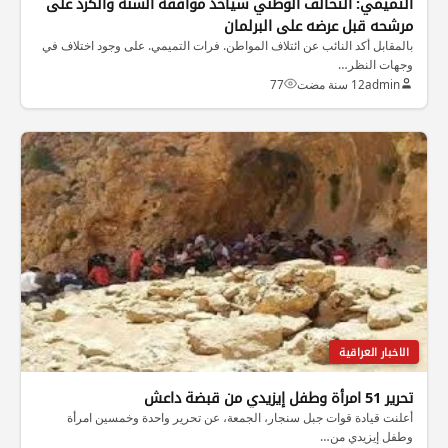
التميمي: التحالف الوطني سيأخذ موافقة السنة والكرد على
مرشحه قبل عرضه على البرلمان
بالمقابل أكد النائب عن ائتلاف المواطن. فرات التميمي. على وجود اختلاف في
وجهات النظر…
admin
12 سنة مضت
77
الاخبار العراقية
تحرير 51 امرأة وطفل إيزيدي من قبضة داعش
أعلنت قيادة قوات جبل سنجار، الجمعة، عن تحرير واحدة وخمسين امرأة
وطفل إيزيدي من…