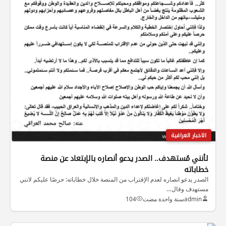
الاخبار العراقية
لأنني مُستهدف.. الصدر يدعو أنصاره بالإبتعاد عن منصة
خطاباته
الصدر يدعو انصاره لعدم الإقتراب من المنصة خلال خطاباته: حرصًا عليكم لانني
مستهدف وقال…
admin
سنة واحدة مضت
104