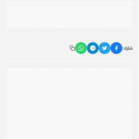
شارك: