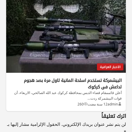
الاخبار العراقية
البيشمركة تستخدم اسلحة المانية لاول مرة بصد هجوم
لداعش في كركوك
أعلن قائممقام قضاء الدبس بمحافظة كركوك عبد الله الصالحي، الاربعاء، أن
قوات البيشمركة ردت…
admin
12 سنة مضت
260
اترك تعليقاً
لن يتم نشر عنوان بريدك الإلكتروني.
الحقول الإلزامية مشار إليها بـ
*