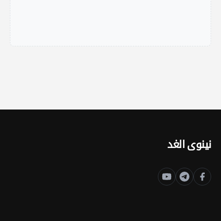
نينوى الغد