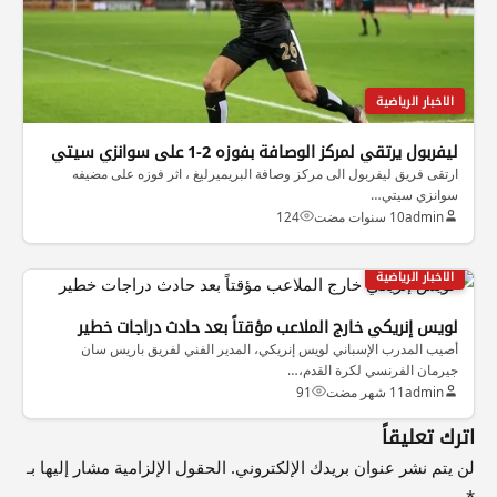
الاخبار الرياضية
ليفربول يرتقي لمركز الوصافة بفوزه 2-1 على سوانزي سيتي
ارتقى فريق ليفربول الى مركز وصافة البريميرليغ ، اثر فوزه على مضيفه
سوانزي سيتي…
admin
10 سنوات مضت
124
الاخبار الرياضية
لويس إنريكي خارج الملاعب مؤقتاً بعد حادث دراجات خطير
أصيب المدرب الإسباني لويس إنريكي، المدير الفني لفريق باريس سان
جيرمان الفرنسي لكرة القدم،…
admin
11 شهر مضت
91
اترك تعليقاً
لن يتم نشر عنوان بريدك الإلكتروني.
الحقول الإلزامية مشار إليها بـ
*