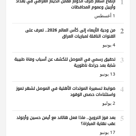
1
ارتفاع أسعار صرف الدولار مقابل الدينار العراقي في بغداد
وأربيل وعموم المحافظات
1 أغسطس
2
من ودية الأربعاء إلى كأس العالم 2026.. تعرف على
القنوات الناقلة لمباريات العراق
4 يونيو
3
تحقيق رسمي في الموصل للكشف عن أسباب وفاة طبيبة
شابة بعد جراحة ناظورية
13 يونيو
4
ضوابط تسعيرة المولدات الأهلية في الموصل لشهر تموز
واستثناءات حصص الوقود
2 يوليو
5
بعد فوز النرويج.. ماذا فعل هالاند مع أيمن حسين وأرنولد
عقب نهاية المباراة؟
17 يونيو