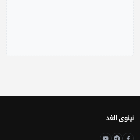
نينوى الغد