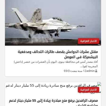
الاخبار العراقية
مقتل عشرات الدواعش بقصف طائرات التحالف ومدفعية
البيشمركة في الموصل
أفاد مصدر أمني في محافظة نينوى، اليوم بأن العشرات من عنصر (داعش)
المجرمة لقوا…
admin
12 سنة مضت
93
الاخبار العراقية
مصرف الرافدين يرفع منح مبادرة ريادة إلى 55 مليار دينار لدعم
مشاريع الشباب