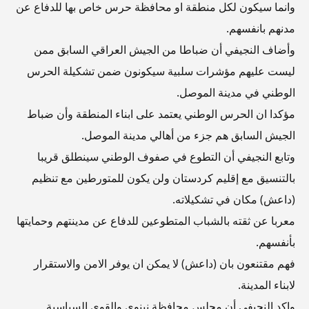
وانما سيكون لكل منطقة او محافظة حرس خاص بها للدفاع عن
مدنهم بانفسهم.
وأضاف النجيفي أن ضباطا من الجيش العراقي السابق ممن
ليست عليهم مؤشرات سلبية سيكونون ضمن تشكيلة الحرس
الوطني في مدينة الموصل.
مؤكدا ان الحرس الوطني يعتمد على ابناء المنطقة وأن ضباط
الجيش السابق هم جزء من أهالي مدينة الموصل.
وتابع النجيفي أن التطوع في صفوف الوطني سينطلق قريبا
بالتنسيق مع إقليم كردستان ولن يكون للمتورطين مع تنظيم
(داعش) مكان في تشكيلاته.
معربا عن ثقته بالشباب المتطوعين للدفاع عن مدينتهم وحمايتها
بأنفسهم.
فهم مقتنعون بان (داعش) لا يمكن ان يوفر الامن والاستقرار
لابناء المدينة.
واكد النجيفي أن مجلس محافظة نينوى والقوى السياسية