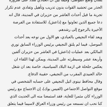
بشأن وضع الموصل، وفيما بيّن ان العبادي شدد على ضرورة
الحذر من تحشيد القوات بدون تدريب وتأهيل وتفادي عدم تكرار
تجربة ما قبل أحداث العاشر من حزيران في المدينة، قال انه
دعا جميع الذين تعاونوا مع (داعش)، للاستفادة من الفرصة
الأخيرة بالرجوع إلى رشدهم.
ويعد لقاء النجيفي بالعبادي، هو الاول من نوعه بعد أحداث
الموصل، فيما لم يلتق النجيفي برئيس الوزراء السابق نوري
المالكي بعد عمليات (داعش) في العاشر من حزيران ألفين
وأربعة عشر وسيطرته على المدينة، ويمكن لهذا اللقاء ان
يعكس حلحلة في ازمة البلاد السياسية، خاصة بعد ان شغل
خالد العبيدي المقرب من النجيفي، حقيبة الدفاع.
وقال محافظ نينوى اثيل النجيفي على حسابه الشخصي في
موقع التواصل الاجتماعي (الفيس بوك)، إن الاجتماع مع ‏رئيس
الوزراء كان مثمرا للغاية، فقد استمعنا منه الى الحديث الذي
كنا نحب ان نسمعه من رئيس وزراء ‫‏العراق لاسيما فيما يتعلق