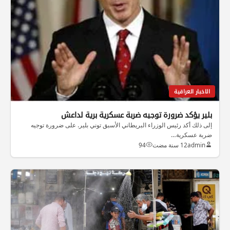
الاخبار العراقية
بلير يؤكد ضرورة توجيه ضربة عسكرية برية لداعش
إلى ذلك أكد رئيس الوزراء البريطاني الأسبق توني بلير. على ضرورة توجيه
ضربة عسكرية…
admin
12 سنة مضت
94