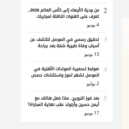
2
من ودية الأربعاء إلى كأس العالم 2026..
تعرف على القنوات الناقلة لمباريات
العراق
4 يونيو
3
تحقيق رسمي في الموصل للكشف عن
أسباب وفاة طبيبة شابة بعد جراحة
ناظورية
13 يونيو
4
ضوابط تسعيرة المولدات الأهلية في
الموصل لشهر تموز واستثناءات حصص
الوقود
2 يوليو
5
بعد فوز النرويج.. ماذا فعل هالاند مع
أيمن حسين وأرنولد عقب نهاية المباراة؟
17 يونيو