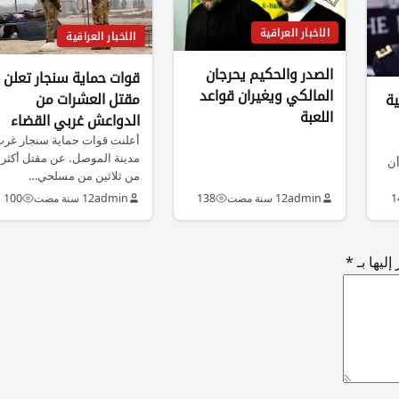
الاخبار العراقية
الاخبار العراقية
الصدر والحكيم يحرجان
قوات حماية سنجار تعلن
المالكي ويغيران قواعد
مقتل العشرات من
ية
اللعبة
الدواعش غربي القضاء
أعلنت قوات حماية سنجار غر
مدينة الموصل. عن مقتل أكثر
أن
من ثلاثين من مسلحي…
1
admin
12 سنة مضت
138
admin
12 سنة مضت
100
ليها بـ
*