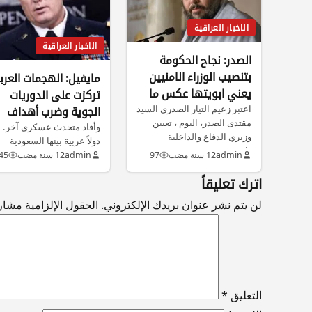
الاخبار العراقية
الاخبار العراقية
الصدر: نجاح الحكومة
بتنصيب الوزراء الامنيين
مايفيل: الهجمات العرب
يعني ابويتها عكس ما
تركزت على الدوريات
عودتنا سابقتها
اعتبر زعيم التيار الصدري السيد
الجوية وضرب أهداف
مقتدى الصدر، اليوم ، تعيين
وأفاد متحدث عسكري آخر. 
وزيري الدفاع والداخلية
دولاً عربية بينها السعودية
“ابوية”…
والأردن والبحرين والإمارات
admin
12 سنة مضت
97
admin
12 سنة مضت
45
العربية المتحدة…
اترك تعليقاً
لن يتم نشر عنوان بريدك الإلكتروني.
الحقول الإلزامية مشار إ
التعليق
*