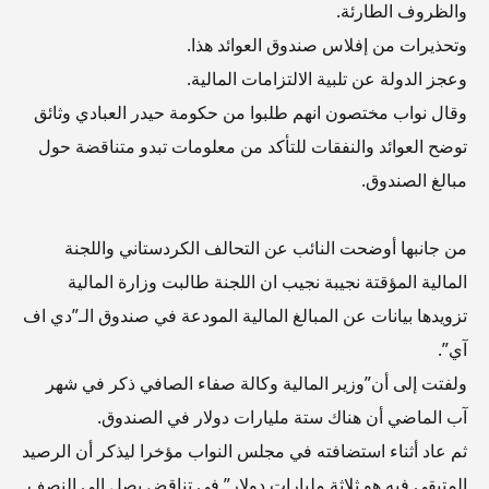
والظروف الطارئة.
وتحذيرات من إفلاس صندوق العوائد هذا.
وعجز الدولة عن تلبية الالتزامات المالية.
وقال نواب مختصون انهم طلبوا من حكومة حيدر العبادي وثائق
توضح العوائد والنفقات للتأكد من معلومات تبدو متناقضة حول
مبالغ الصندوق.
من جانبها أوضحت النائب عن التحالف الكردستاني واللجنة
المالية المؤقتة نجيبة نجيب ان اللجنة طالبت وزارة المالية
تزويدها بيانات عن المبالغ المالية المودعة في صندوق الـ”دي اف
آي”.
ولفتت إلى أن”وزير المالية وكالة صفاء الصافي ذكر في شهر
آب الماضي أن هناك ستة مليارات دولار في الصندوق.
ثم عاد أثناء استضافته في مجلس النواب مؤخرا ليذكر أن الرصيد
المتبقي فيه هو ثلاثة مليارات دولار” في تناقض يصل الى النصف.