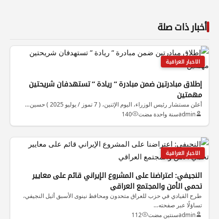
أخبار ذات صلة
الاخبار العراقية
إطلاق مبادرتين ضمن مبادرة ” ريادة ” تستهدفان شريحتين
مهمتين
أعلن مستشار رئيس الوزراء، اليوم الإثنين، ( 7 تموز / يوليو 2025 ) حسين…
admin
سنة واحدة مضت
140
الاخبار العراقية
النجيفي: اعتراضنا على المشروع الإيراني قائم على معايير
تحمي الأمن والمجتمع العراقي
طرح القيادي في حزب للعراق متحدون ومحافظ نينوى الأسبق أثيل النجيفي،
تساؤلًا عبر صفحته…
admin
سنتين مضت
112