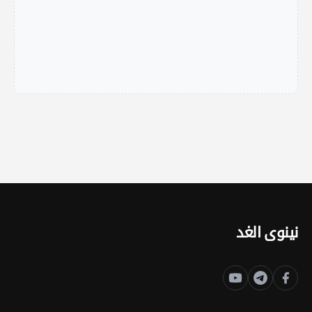
نينوى الغد