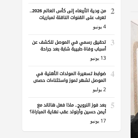
2
من ودية الأربعاء إلى كأس العالم 2026..
تعرف على القنوات الناقلة لمباريات
العراق
4 يونيو
3
تحقيق رسمي في الموصل للكشف عن
أسباب وفاة طبيبة شابة بعد جراحة
ناظورية
13 يونيو
4
ضوابط تسعيرة المولدات الأهلية في
الموصل لشهر تموز واستثناءات حصص
الوقود
2 يوليو
5
بعد فوز النرويج.. ماذا فعل هالاند مع
أيمن حسين وأرنولد عقب نهاية المباراة؟
17 يونيو