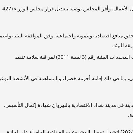
وخلال الاجتماع، تم مناقشة المواضيع المدرجة على جدول الأعمال، وأقر المجلس توصية بتعديل قرار مجلس الوزراء (427
ق منافع اقتصادية وتنموية واجتماعية، وفق الموافقة البيئية واعتما
قة للبيئة.
الأنشطة الصناعية القائمة قبل وبعد إصدار تعليمات المحددات البيئية رقم (3 لسنة 2011) لمراقبة سلامة تنفيذ
يئي، بما في ذلك إقامة أحزمة خضراء والمساهمة في الأنشطة التوعو
يثة في مدينة بغداد الاقتصادية بالنهروان شهادة إكمال التأسيس،
ة.
وأقر الاجتماع تعديل قرار مجلس الوزراء (24930 لسنة 2024) لتشمل تمويل المشروعات الصناعية الحاصلة على إجازة