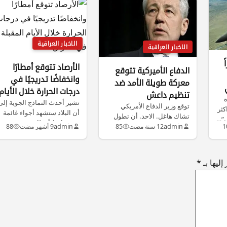
الاخبار العراقية
الاخبار العراقية
راً
الأرصاد تتوقع أمطارًا
الدفاع الأميركية تتوقع
وانخفاضًا تدريجيًا في
معركة طويلة الأمد ضد
درجات الحرارة خلال الأيام
تنظيم داعش
ة
المقبلة في العراق
تشير أحدث النماذج الجوية إلى
توقع وزير الدفاع الأمريكي
كثر
أن البلاد ستشهد أجواء غائمة
تشاك هاغل. الاحد. أن تطول
ش”…
مع تساقط أمطار متفرقة…
المعركة التي تقودها واشنطن
1
admin
12 سنة مضت
85
admin
9 أشهر مضت
88
ضد…
ليها بـ
*