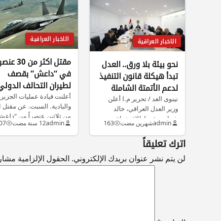
الاخبار العراقية
الاخبار العراقية
مقتل اكثر من 30 عنص
نحو بيئة بلا ورق.. العدل
في “داعش” بقصف
تبدأ هيكلة قانون التنفيذ
لطيران التحالف الدولي
لدعم الأتمتة الشاملة
غربي الرمادي
أعلنت قيادة عمليات الجزير
نينوى الغد / تحرير م.ا أعلن
والبادية. السبت. عن مقتل ا
وزير العدل العراقي، خالد
من ثلاثين عنصراً من “داع
شواني، عن إطلاق خطة…
admin
شهرين مضت
163
admin
12 سنة مضت
07
اترك تعليقاً
لن يتم نشر عنوان بريدك الإلكتروني.
الحقول الإلزامية مشار إ