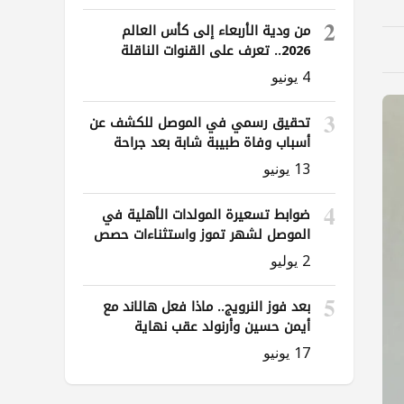
2
من ودية الأربعاء إلى كأس العالم
2026.. تعرف على القنوات الناقلة
لمباريات العراق
4 يونيو
3
تحقيق رسمي في الموصل للكشف عن
أسباب وفاة طبيبة شابة بعد جراحة
ناظورية
13 يونيو
4
ضوابط تسعيرة المولدات الأهلية في
الموصل لشهر تموز واستثناءات حصص
الوقود
2 يوليو
5
بعد فوز النرويج.. ماذا فعل هالاند مع
أيمن حسين وأرنولد عقب نهاية
المباراة؟
17 يونيو