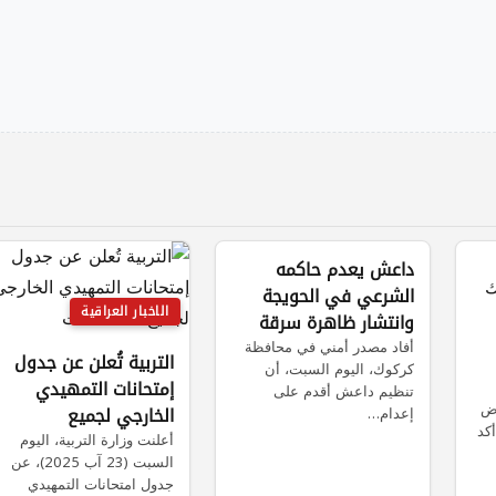
الاخبار العراقية
داعش يعدم حاكمه
الشرعي في الحويجة
الاخبار العراقية
وانتشار ظاهرة سرقة
بيت مال داعش في
أفاد مصدر أمني في محافظة
التربية تُعلن عن جدول
كركوك، اليوم السبت، أن
العراق
إمتحانات التمهيدي
تنظيم داعش أقدم على
رض
إعدام…
الخارجي لجميع
كد
التخصصات
أعلنت وزارة التربية، اليوم
السبت (23 آب 2025)، عن
جدول امتحانات التمهيدي