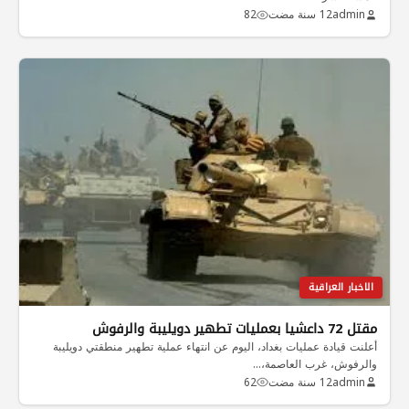
admin
12 سنة مضت
82
الاخبار العراقية
مقتل 72 داعشيا بعمليات تطهير دويليبة والرفوش
أعلنت قيادة عمليات بغداد، اليوم عن انتهاء عملية تطهير منطقتي دويليبة
والرفوش، غرب العاصمة،…
admin
12 سنة مضت
62