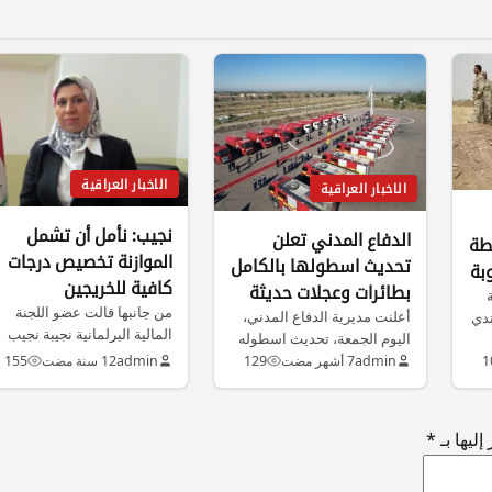
الاخبار العراقية
الاخبار العراقية
نجيب: نأمل أن تشمل
الدفاع المدني تعلن
طة
الموازنة تخصيص درجات
تحديث اسطولها بالكامل
بة
كافية للخريجين
بطائرات وعجلات حديثة
من جانبها قالت عضو اللجنة
أعلنت مديرية الدفاع المدني،
تدي
المالية البرلمانية نجيبة نجيب
اليوم الجمعة، تحديث اسطوله
إن اللجنة بانتظار رد الحكومة…
بالكامل، فيما أشارت الى
1
admin
7 أشهر مضت
129
admin
12 سنة مضت
155
انخفاض الحوادث…
ليها بـ
*