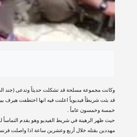
وكانت مجموعة مسلحة قد تشكلت حديثاً وتدعى (جند الخل
قد بثت شريطاً فيديوياً اعلنت فيه انها اختطفت هيرف بيي
خمسة وخمسون عاماً .
حيث ظهر الرهينة في شريط الفيديو وهو يقدم التماساً للر
مهددين بقتله خلال أربع وعشرين ساعة اذا واصلت فرنس