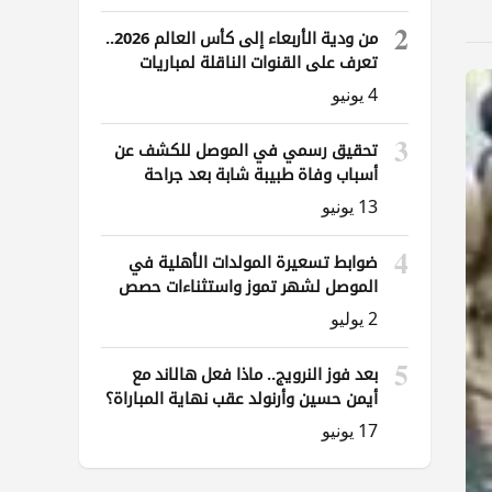
2
من ودية الأربعاء إلى كأس العالم 2026..
تعرف على القنوات الناقلة لمباريات
العراق
4 يونيو
3
تحقيق رسمي في الموصل للكشف عن
أسباب وفاة طبيبة شابة بعد جراحة
ناظورية
13 يونيو
4
ضوابط تسعيرة المولدات الأهلية في
الموصل لشهر تموز واستثناءات حصص
الوقود
2 يوليو
5
بعد فوز النرويج.. ماذا فعل هالاند مع
أيمن حسين وأرنولد عقب نهاية المباراة؟
17 يونيو