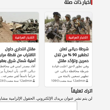
أخبار ذات صلة
الاخبار العراقية
الاخبار العراقية
شرطة ديالى تعلن
مقتل انتحاري حاول
تطهير 90 % من تلال
الاقتراب من نقطة مراب
حمرين وتؤكد مقتل
أمنية شمال شرق بعقو
واصابة 42 داعشيا
وفي تطور لاحق اعلنت قيادة
أفاد مصدر امني في محافظة
شرطة محافظة ديالى، عن
ديالى. الاحد. بأن انتحارياً ير
تطهير تسعين بالمئة من
حزاماً ناسفاً لقي مصرعه…
مناطق…
admin
12 سنة مضت
109
admin
12 سنة مضت
03
اترك تعليقاً
لن يتم نشر عنوان بريدك الإلكتروني.
الحقول الإلزامية مشار إ