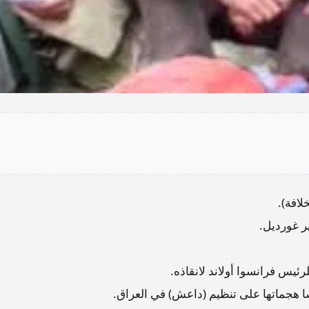
افة).
ر غورديل.
ئيس فرانسوا أولاند لانقاذه.
ا هجماتها على تنظيم (داعش) في العراق.