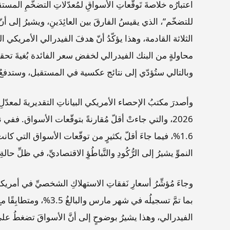
اعتبارُه خلاصةَ تَوقُّعاتِ الأسواقِ لمُعدّلاتِ التضخّمِ المست
محاولةٍ من البنك الفيدرالي لخفض سعر الفائدة بُغيةَ تحقيقِ
وبالتالي ستُؤدّي إلى نتائج عكسية في المستقبل، وستدفعُ ال
وأصدرَ مكتبُ الإحصاء الأمريكي البياناتِ التقديريةَ لمعدّلِ 
2026، والتي جاءتْ أقلّ مُقارنةً بتوقّعات الأسواق. ففي 
النموِّ يشيرُ إلى الرُّكُودِ والتَّباطُؤِ الاقتصاديِّ، في ظلِّ حالةِ ت
الفيدرالي، وهذا يشيرُ بوضوحٍ إلى أنَّ الأسواقَ تضغطُ على 