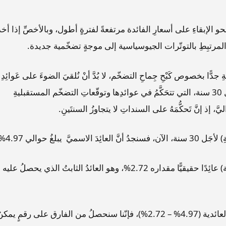
و الإبقاءِ على أسعارِ الفائدة مرتفعةً لفترةٍ أطول، وبالأخصِّ إذا أخذ
 المرتبِطِ بالتوتّرات الجيوسياسية إلى موجةٍ تضخّمية جديدة.
جدًّا بخصوص كَبْحِ جِماحِ التضخّم، لا بُدَّ أنْ نُلقيَ الضوءَ على عَوائِدِ
سنداتِ الخِزانة الأمريكية، وبالأخصِّ سندات الخزانة لأجَل 30 سنة، التي تتحَكَّمُ في عوائدِها وتوقّعاتِ التضخّم المستقبليةِ
ذ إنَّ تَحكُّمَهُ على السنداتِ لا يتجاوزُ السنتَينِ.
لغُ حوالي 4.97%.
بينما تُسجّلُ السنداتُ المَحميّةُ من التضخّم (لأجَل 30 سنة) عائِدًا حقيقيًّا مقداره 2.72%، وهو العائدُ الثابتُ الذي يحصلُ عليه
ولو طرحنا عوائِدَ السنداتِ المحميّةِ من عوائدِ السندات العائدية (4.97% – 2.72%)، فإنّنا سنحصلُ من الفارق على رقمٍ يمك