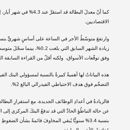
كما أنّ معدلَ البطالة قد ا
الاقتصاديين.
وفق توقّعات الأسواق، ولكنه أقلّ من القراءة السابقة البالغة 
هذه البياناتُ لها أهميةٌ كبيرةٌ بالنسبة لمسؤولي البنك الف
التضخّم فوق هدف الاحتياطي الفيدرالي البالغ 2%.
فالزيادةُ في أعدادِ الوظائف الجديدة، مع استقرارِ البطالة وا
عن حالة التباطُؤِ الحادِّ التي قد تدفعُ البنكَ المركزي إلى ال
بنسبة 3.4% سنويًّا يُبقي المخاوفَ قائمةً بشأن الضغوط
مُقارَنةً بالأشهر السابقة.