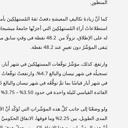
المنظورِ.
كما أنَّ زيادةَ تكاليفِ المعيشةِ دفعتْ ثقةَ المُستهلِكِين
له على الإطلاق، نزولًا من 48.2 ن
يَبقى المؤشّرُ دون تغييرٍ عند 48.2 نقطة.
الفائدة القياسي لليلة ​واحدة في حدود 3.50% – 3.75% حتى العام المقبل.
ولو وضعْنَا إلى جانب كلِّ هذه المؤشّراتِ التي تُؤكّد أنَّ
المدى الطويل، بين 2.25% وما فوقها، الانفا
أنَّ هذه المؤشّرات مع هذا الانفاقِ الكبير سيجعلُ هدفَ الفيدرالي في