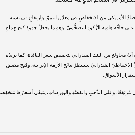
لاقتصادُ الأمريكي من الانخفاضِ في معدّل النموِّ، وارتفاعٍ في نسبة
حافّةِ هاويةِ الرُّكودِ التضخُّمِيِّ، وهو ما يجعلُ جهودَ كبحِ جِماحِ
 أيةَ محاولةٍ من البنك الفيدرالي لتخفيض سعر الفائدة، كما يريدُه
لاحتياطيَّ الفيدراليَّ سينتظرُ نتائجَ الأزمة الإيرانية، وفتحَ مضيق
ستقرارِ الأسواق.
مُرتفِعًا، وعلى الذّهبِ والفضّةِ والبورصاتِ، لِتَبقَى أسعارُها مُنخفِضةً