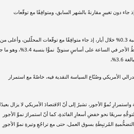
ستقرَّ عند 4.3% في شهر أيار، إذ جاء دون تغييرٍ مقارنةً بالشهر السابق، ومتوافِقًا مع توقّعات
وارتفعَ متوسّطُ الأجر في الساعة على أساسٍ شهريٍّ بنسبة 0.3% خلال أيار، إذ جاء متوافِقًا مع توقّعات المحلّلين، وأعلى من
زيادة الشهر السابق التي بلغت 0.2%، بينما سجّلَ متوسطُ الأجر في الساعة على أساسٍ سنويٍّ نموًّا بنسبة
3.6%،
يدرالي الأمريكي وصُنّاع السياسة النقدية فيه، خاصّةً مع استمرار
ستمرارِ نُموِّ الأجور، تشيرُ إلى أنّ الاقتصادَ الأمريكي لا يزال بعيدًا
توجُّهِ سريعًا نحو خفضِ أسعارِ الفائدةِ، كما أنّ استمرارَ نموِّ الأجور
ِ التضخُّميةِ المُرتبِطَةِ بسوق العمل، حتى مع تراجُعِ وتيرةِ نموِّ الأجورِ