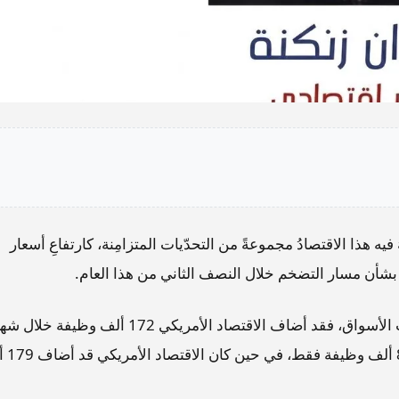
فيه هذا الاقتصادُ مجموعةً من التحدّيات المتزامِنة، كارتفاعِ أسعار
ين بشأن مسار التضخم خلال النصف الثاني من هذا العام.
وأظهرتْ بياناتُ سوق العمل الأمريكية نموًّا فاقَ تقديرات الأسواق، فقد أضاف الاقتصاد الأمريكي 172 ألف وظيفة خل
أيار، متجاوزًا توقّعات الأسوا