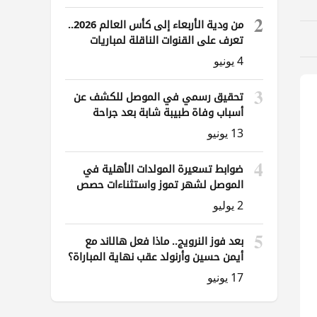
2
من ودية الأربعاء إلى كأس العالم 2026..
تعرف على القنوات الناقلة لمباريات
العراق
4 يونيو
3
تحقيق رسمي في الموصل للكشف عن
أسباب وفاة طبيبة شابة بعد جراحة
ناظورية
13 يونيو
4
ضوابط تسعيرة المولدات الأهلية في
الموصل لشهر تموز واستثناءات حصص
الوقود
2 يوليو
5
بعد فوز النرويج.. ماذا فعل هالاند مع
أيمن حسين وأرنولد عقب نهاية المباراة؟
17 يونيو