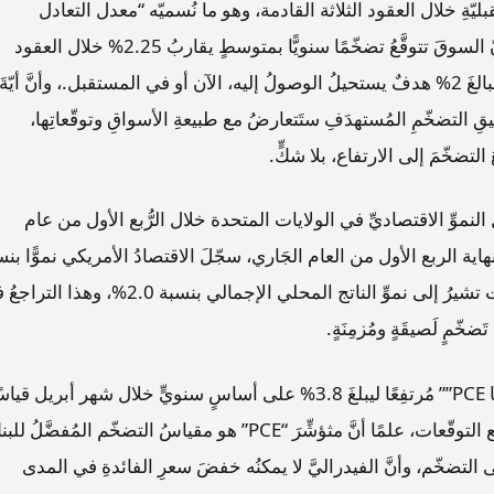
قبليّةِ خلال العقود الثلاثة القادمة، وهو ما نُسميّه “معدل التعادل
للتضخّم”، الذي يقيسُ الفارقَ بين العائِدَينِ، ويشيرُ إلى أنّ السوقَ تتوقَّعُ تضخّمًا سنويًّا بمتوسطٍ يقاربُ 2.25% خلال العقود
الثلاثة القادمة، وهذا يؤكّدُ أنّ هدفَ الفيدرالي الأمريكي البالغَ 2% هدفٌ يستحيلُ الوصولُ إليه، الآن أو في المستقبل.، وأنَّ أيّةَ
 التضخّمِ المُستهدَفِ ستَتعارضُ مع طبيعةِ الأسواقِ وتوقّعاتِها،
تضخّمَ إلى الارتفاع، بلا شكٍّ.
النموِّ الاقتصاديِّ في الولايات المتحدة خلال الرُّبع الأول من عام
نهاية الربع الأول من العام الجَاري، سجّلَ الاقتصادُ الأمريكي نموًّا بن
1.6%، فيما جاءَ أقلّ بكثيرٍ من توقّعات الأسواق التي كانت تشيرُ إلى نموِّ الناتج المحلي الإجمالي بنسبة 2.0%، 
َضخّمٍ لَصيقَةٍ ومُزمِنَةٍ.
وجاءَ مُؤشِّرُ أسعارِ نَفقاتِ الاستهلاكِ الشخصيِّ في أمريكا PCE”” مُرتفِعًا ليبلغَ 3.8% على أساسٍ سنويٍّ خلال شهر أبريل قي
بما تمَّ تسجيلُه في شهر مارس والبالغُ 3.5%، ومتطابِقًا مع التوقّعات، علمًا أنَّ مثؤشِّرَ “PCE” هو مقياسُ التضخّم المُفضَّلُ
التضخّم، وأنَّ الفيدراليَّ لا يمكنُه خفضَ سعرِ الفائدةِ في المدى