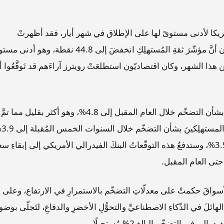
َ بأمريكا لأدنى مستوىً لها على الإطلاق في شهر أيار، فقد أظهرتْ
استطلاعاتُ آراءِ المُستهلِكِينَ التي أجرَتْها جامعةُ ميشيجان أنَّ مؤشّرَ ثقةِ المُستهلِكِ انخفضَ إلى 44.8 نقطة، وهو
قطة في وقتٍ سابق من هذا الشهر، وكان اقتصاديّون ​استطلعَتْ رويترز آراءَهم ​قد تَوقَّعُوا أ
وارتفعَ، كذلك، مؤشّرُ توقّعات المستهلِكينَ في شهر أيار، بشأن التضخّم خلال العام المقبل إلى 4.8%، وهو أكثر بقليل مما تمَّ
تسجيلُه في شهر نيسان والبا
في شهر أيار قياسًا بما تمَّ توقُّعُه في شهر نيسان والبالغ ​3.5%، وستدفعُ هذه التوقّعاتُ البنكَ الفيدرالي الأمريكي إلى إبقاءِ 
 الأسواقَ حكمتْ على معدلّاتِ التضخّم بالاستمرارِ في الارتفاع، وعلى
قَ الحكوميَّ الهائلَ في الذّكاءِ الاصطناعيِّ والتحوُّلِ الأخضرِ والدفاعِ، لتَجلّى بوضو
 التضخّم البالغِ 2% مُستحيلًا.