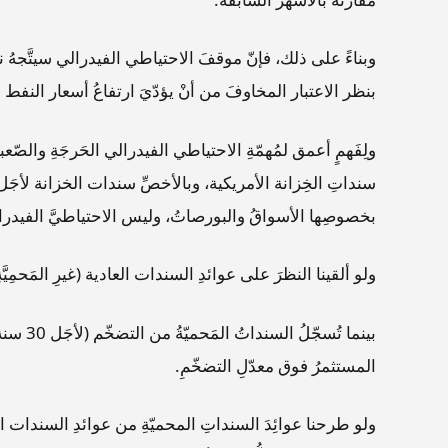
وبناءً على ذلك، فإنّ موقفَ الاحتياطي الفيدرالي سيتَّجهُ نح
بنظر الاعتبار المخاوفَ من أنْ يؤدّيَ ارتفاعُ أسعار النفط
ولِفَهمٍ أعمق لمُهمّةِ الاحتياطي الفيدرالي الحَرجَةِ والصّعبةِ 
بخصوصِها الأسواقُ والبورصاتُ، وليس الاحتياطيَّ الفيدراليَّ، إ
ولو ألقينا النظرَ على عوائدِ السندات العادية (غيرِ المَحمِيَّةِ) لأجَل 30 سنة، الآن، فسنجدُ أنَّ العائِدَ الاسميَّ يب
المستثمرُ فوق معدّلِ التضخّمِ.