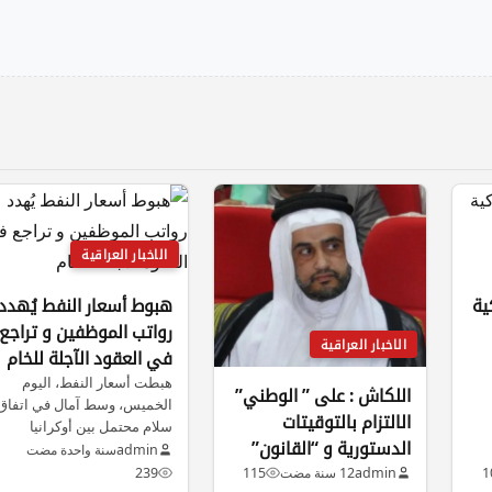
الاخبار العراقية
ية
هبوط أسعار النفط يُهدد
رواتب الموظفين و تراجع
الاخبار العراقية
في العقود الآجلة للخام
هبطت أسعار النفط، اليوم
اللكاش : على ” الوطني”
الخميس، وسط آمال في اتفاق
الالتزام بالتوقيتات
سلام محتمل بين أوكرانيا
الدستورية و “القانون”
وروسيا…
admin
سنة واحدة مضت
امام مفترق طرق
1
admin
12 سنة مضت
115
239