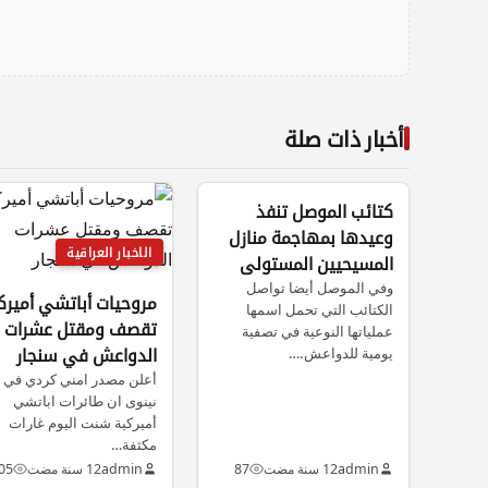
أخبار ذات صلة
الاخبار العراقية
كتائب الموصل تنفذ
وعيدها بمهاجمة منازل
الاخبار العراقية
المسيحيين المستولى
عليها في المدينة
وفي الموصل أيضا تواصل
مروحيات أباتشي أميرك
الكتائب التي تحمل اسمها
تقصف ومقتل عشرات
عملياتها النوعية في تصفية
يومية للدواعش.…
الدواعش في سنجار
أعلن مصدر امني كردي في
نينوى ان طائرات اباتشي
أميركية شنت اليوم غارات
مكثفة…
admin
12 سنة مضت
87
admin
12 سنة مضت
05