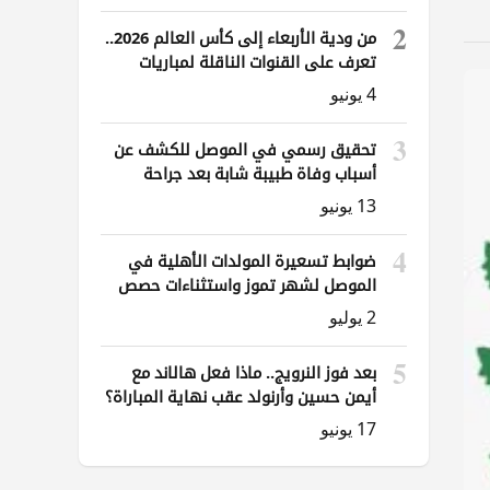
2
من ودية الأربعاء إلى كأس العالم 2026..
تعرف على القنوات الناقلة لمباريات
العراق
4 يونيو
3
تحقيق رسمي في الموصل للكشف عن
أسباب وفاة طبيبة شابة بعد جراحة
ناظورية
13 يونيو
4
ضوابط تسعيرة المولدات الأهلية في
الموصل لشهر تموز واستثناءات حصص
الوقود
2 يوليو
5
بعد فوز النرويج.. ماذا فعل هالاند مع
أيمن حسين وأرنولد عقب نهاية المباراة؟
17 يونيو