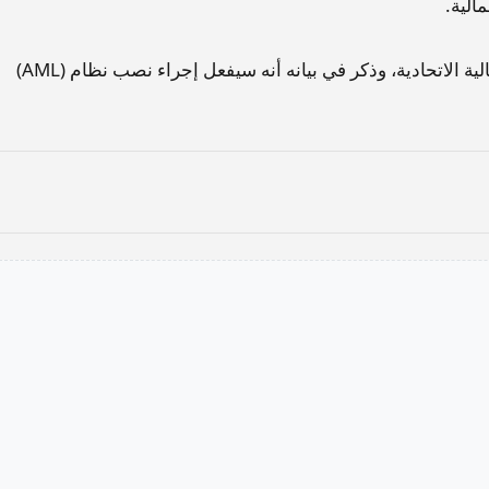
الية.
يذكر أن مصرف الرافدين مصرف رسمي تابع لوزارة المالية الاتحادية، وذكر في بيانه أنه سيفعل إجراء نصب نظام (AML)