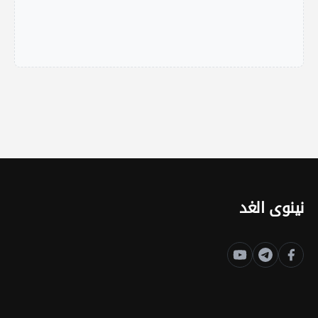
نينوى الغد