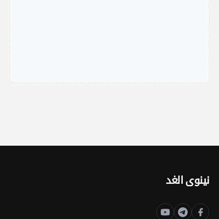
نينوى الغد