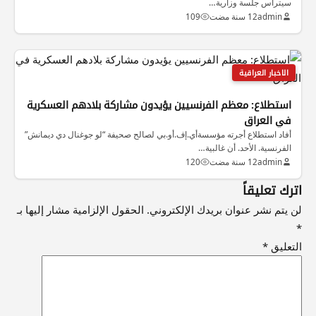
سيترأس جلسة وزارية…
admin
12 سنة مضت
109
الاخبار العراقية
استطلاع: معظم الفرنسيين يؤيدون مشاركة بلادهم العسكرية
في العراق
أفاد استطلاع أجرته مؤسسةأي.إف.أو.بي لصالح صحيفة “لو جوغنال دي ديمانش”
الفرنسية. الأحد. أن غالبية…
admin
12 سنة مضت
120
اترك تعليقاً
لن يتم نشر عنوان بريدك الإلكتروني.
الحقول الإلزامية مشار إليها بـ
*
التعليق
*