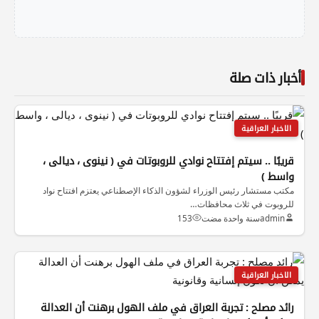
أخبار ذات صلة
الاخبار العراقية
قريبًا .. سيتم إفتتاح نوادي للروبوتات في ( نينوى ، ديالى ،
واسط )
مكتب مستشار رئيس الوزراء لشؤون الذكاء الإصطناعي يعتزم افتتاح نواد
للروبوت في ثلاث محافظات…
admin
سنة واحدة مضت
153
الاخبار العراقية
رائد مصلح : تجربة العراق في ملف الهول برهنت أن العدالة