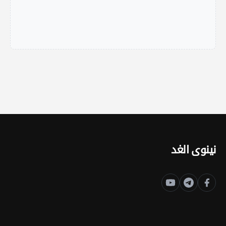
نينوى الغد