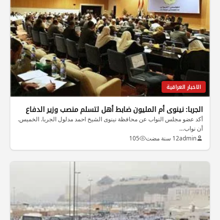
الاخبار العراقية
الجربا: نينوى أم المليون ضابط أهل لتسلم منصب وزير الدفاع
أكد عضو مجلس النواب عن محافظة نينوى الشيخ احمد مدلول الجربا. الخميس.
أن نواب…
admin
12 سنة مضت
105