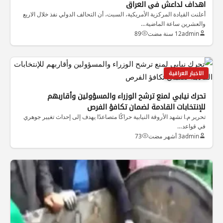
اهداف لداعش في العراق
أعلنت القيادة المركزية الأمريكية، السبت، أن التحالف الدولي نفذ خلال الاربع
والعشرين ساعة الماضية…
admin
12 سنة مضت
89
الاخبار العراقية
تحرك نيابي لمنع ترشح الوزراء والمسؤولين وأقاربهم
للإنتخابات القادمة لضمان تكافؤ الفرص
تحرير م.ا تشهد الأروقة النيابية حراكًا متصاعدًا يهدف إلى إحداث تغيير جوهري
في قواعد…
admin
3 أشهر مضت
73