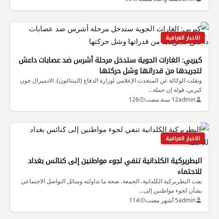
الاخبار العراقية
كيربي: الغارات الجوية ستدخل مرحلة أشرس ضد عصابات داعش
لتجريدها من قدراتها وشل حركتها
ونقلت الوكالة عن المتحدث الإعلامي لوزارة الدفاع (البنتاغون). الادميرال جون
كيربي. قوله إن حملة…
admin
12 سنة مضت
126
الاخبار العراقية
البطريركية الكلدانية تنفي لجوء مواطنين إلى كنائس بغداد
للاحتماء
نفت البطريركية الكلدانية، الجمعة، صحة ما تداولته وسائل التواصل الاجتماعي
بشأن لجوء مواطنين إلى…
admin
5 أشهر مضت
114