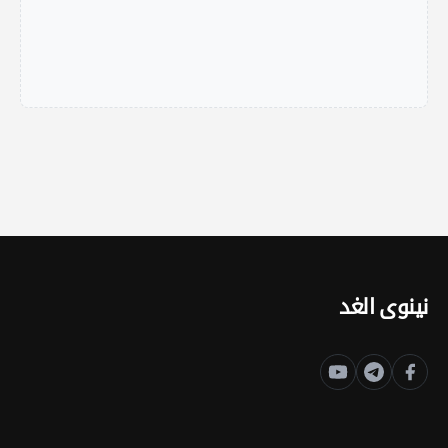
نينوى الغد