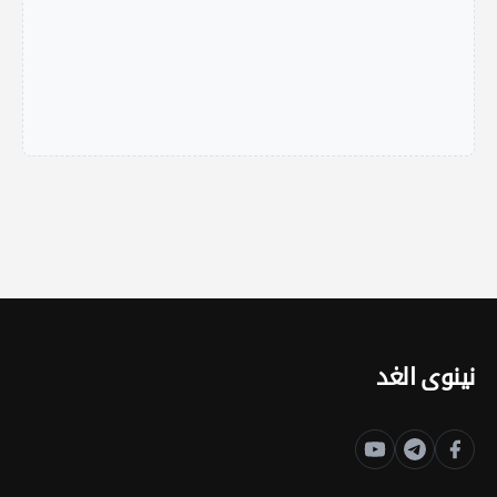
نينوى الغد