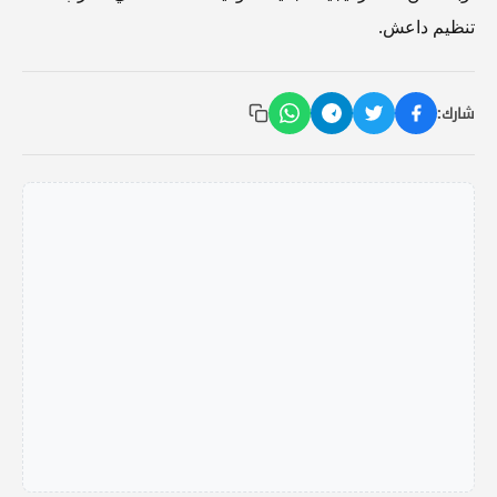
تنظيم داعش.
شارك: