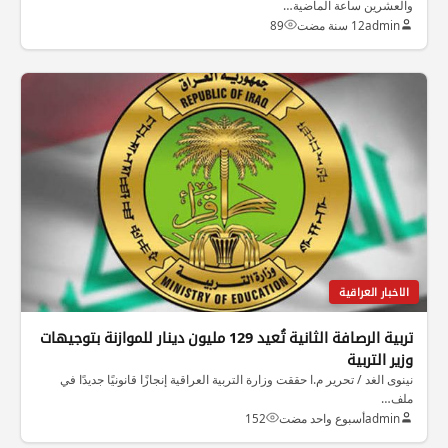
والعشرين ساعة الماضية…
admin
12 سنة مضت
89
الاخبار العراقية
تربية الرصافة الثانية تُعيد 129 مليون دينار للموازنة بتوجيهات
وزير التربية
نينوى الغد / تحرير م.ا حققت وزارة التربية العراقية إنجازًا قانونيًا جديدًا في
ملف…
admin
أسبوع واحد مضت
152