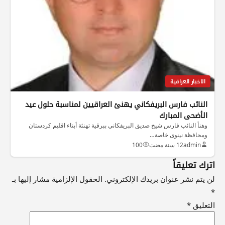
الاخبار العراقية
النائب فارس البريفكاني يهنئ العراقيين لمناسبة حلول عيد
الأضحى المبارك
وهنأ النائب فارس شيخ صديق البريفكاني ببرقية تهنئة أبناء اقليم كردستان
ومحافظة نينوى خاصة…
admin
12 سنة مضت
100
اترك تعليقاً
لن يتم نشر عنوان بريدك الإلكتروني.
الحقول الإلزامية مشار إليها بـ
*
التعليق
*