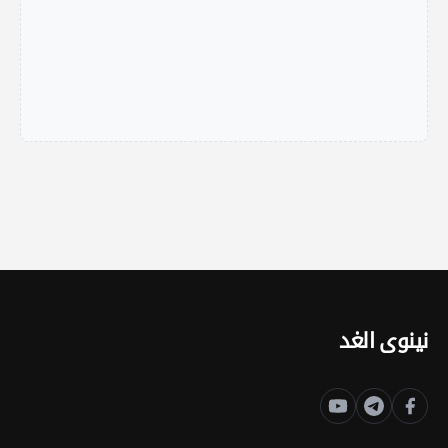
نينوى الغد