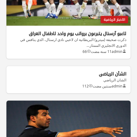
الاخبار الرياضية
لاعبو آرسنال يتبرعون برواتب يوم واحد لاطفال العراق
ذكرت صحيفة (ميترو) البريطانية ان لاعبي نادي ارسنال، الذي ينافس في
الدوري الانجليزي الممتاز…
admin
11 سنة مضت
66
الاخبار الرياضية
الشأن الرياضي
الشان الرياضي
admin
سنتين مضت
112