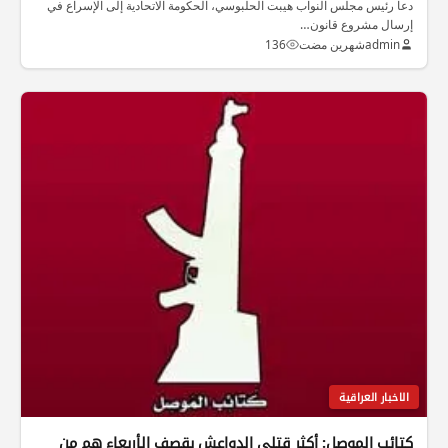
دعا رئيس مجلس النواب هيبت الحلبوسي، الحكومة الاتحادية إلى الإسراع في
إرسال مشروع قانون…
admin
شهرين مضت
136
الاخبار العراقية
كتائب الموصل: أكثر قتلى الدواعش بقصف الأربعاء هم من