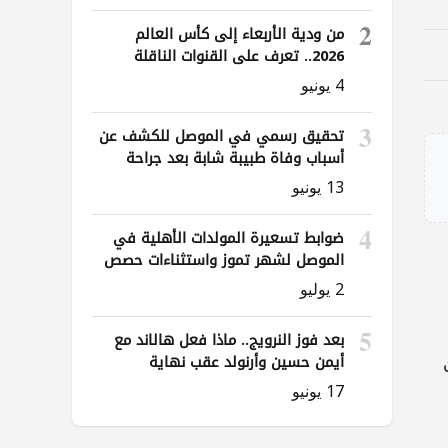
2
من ودية الأربعاء إلى كأس العالم
2026.. تعرف على القنوات الناقلة
لمباريات العراق
4 يونيو
3
تحقيق رسمي في الموصل للكشف عن
أسباب وفاة طبيبة شابة بعد جراحة
ناظورية
13 يونيو
4
ضوابط تسعيرة المولدات الأهلية في
الموصل لشهر تموز واستثناءات حصص
الوقود
2 يوليو
5
بعد فوز النرويج.. ماذا فعل هالاند مع
أيمن حسين وأرنولد عقب نهاية
المباراة؟
17 يونيو