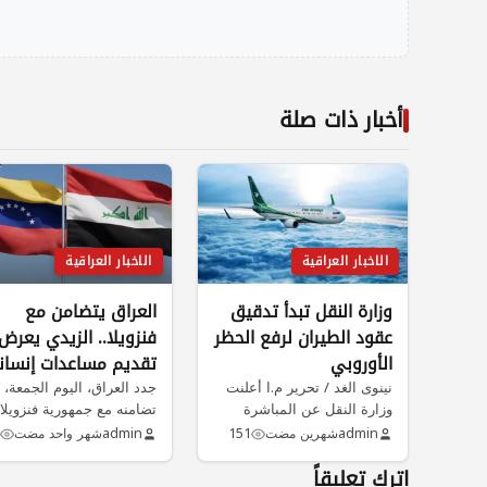
أخبار ذات صلة
الاخبار العراقية
الاخبار العراقية
وزارة النقل تبدأ تدقيق
العراق يتضامن مع
عقود الطيران لرفع الحظر
فنزويلا.. الزيدي يعرض
الأوروبي
تقديم مساعدات إنسان
نينوى الغد / تحرير م.ا أعلنت
لضحايا الزلزال
جدد العراق، اليوم الجمعة،
وزارة النقل عن المباشرة
تضامنه مع جمهورية فنزويلا
بحملة مراجعة وتقييم شاملة…
البوليفارية، على خلفية الزل
admin
شهرين مضت
151
admin
شهر واحد مضت
الذي ضرب…
اترك تعليقاً