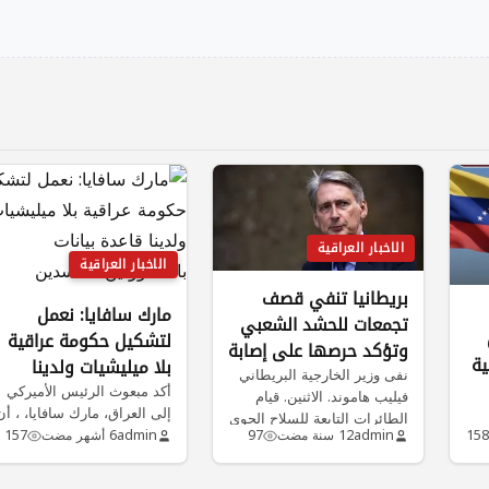
الاخبار العراقية
الاخبار العراقية
بريطانيا تنفي قصف
مارك سافايا: نعمل
تجمعات للحشد الشعبي
لتشكيل حكومة عراقية
وتؤكد حرصها على إصابة
ية
بلا ميليشيات ولدينا
أهدافها بدقة
نفى وزير الخارجية البريطاني
قاعدة بيانات
أكد مبعوث الرئيس الأميركي
فيليب هاموند. الاثنين. قيام
إلى العراق، مارك سافايا، ، أن
بالمسؤولين الفاسدين
الطائرات التابعة للسلاح الجوي
زال
فريقه يعمل ميدانيا في…
158
admin
12 سنة مضت
97
admin
6 أشهر مضت
157
الملكي بقصف…