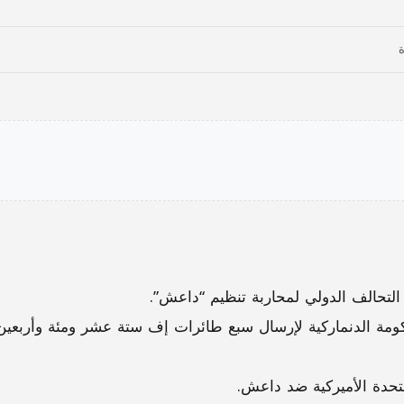
لتحالف الدولي لمحاربة تنظيم “داعش”.
ومة الدنماركية لإرسال سبع طائرات إف ستة عشر ومئة وأربعين
متحدة الأميركية ضد داعش.