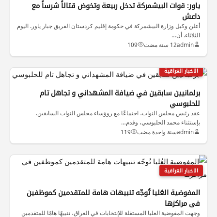
ياور: قوات البيشمركة تدخل ربيعة وتخوض قتالاً شرساً مع
داعش
أعلن وكيل وزارة البيشمركة في حكومة إقليم كردستان الفريق جبار ياور. اليوم
الثلاثاء. أن…
admin
12 سنة مضت
109
الاخبار العراقية
برلمانيين سابقين في ضيافة المشهداني و تجاهل تام
للحلبوسي
عقد رئيس مجلس النواب، اجتماعًا مع روؤساء مجلس النواب السابقين،
بإستثناء محمد الحلبوسي، وقدم…
admin
سنة واحدة مضت
119
الاخبار العراقية
المفوضية العُليا تُوجّه تنبيهات هامة للمتقدمين كموظفين
في مراكزها
وجهت المفوضية العليا المستقلة للإنتخابات في العراق، تنبيهًا هامًا للمتقدمين