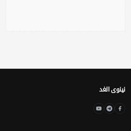
نينوى الغد