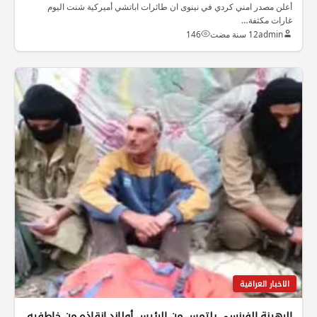
أعلن مصدر امني كردي في نينوى ان طائرات اباتشي أميركية شنت اليوم
غارات مكثفة…
admin
12 سنة مضت
146
الاخبار العراقية
الرهينة الفرنسي يلتمس من الرئيس أولاند إنقاذه من خاطفيه