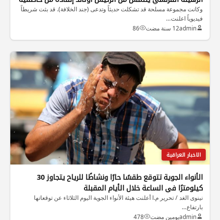
وكانت مجموعة مسلحة قد تشكلت حديثاً وتدعى (جند الخلافة). قد بثت شريطاً
فيديوياً اعلنت…
admin
12 سنة مضت
86
الاخبار العراقية
الأنواء الجوية تتوقع طقسًا حارًا ونشاطًا للرياح يتجاوز 30
كيلومترًا في الساعة خلال الأيام المقبلة
نينوى الغد / تحرير م.ا أعلنت هيئة الأنواء الجوية اليوم الثلاثاء عن توقعاتها
بارتفاع…
admin
يومين مضت
478