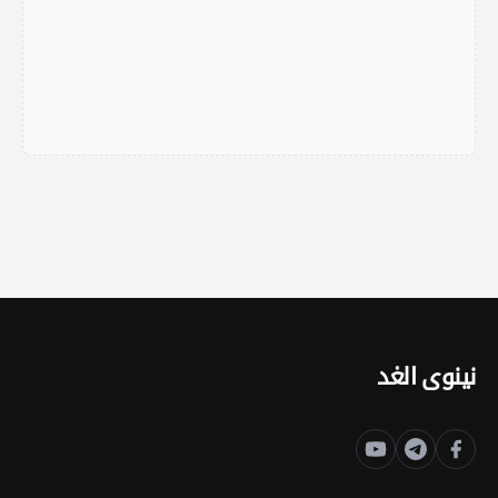
نينوى الغد