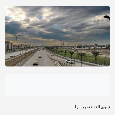
نينوى الغد / تحرير م.ا