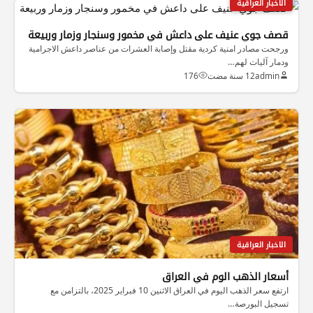
الاخبار العراقية
قصف جوي عنيف على داعش في مخمور وسنجار وزمار وربيعة
ورجحت مصادر امنية كردية مقتل وإصابة العشرات من عناصر داعش الاجرامية
ودمار آليات لهم…
admin
12 سنة مضت
176
الاخبار العراقية
أسعار الذهب الوم في العراق
ارتفع سعر الذهب اليوم في العراق الاثنين 10 فبراير 2025، بالتزامن مع
تسجيل البورصة…