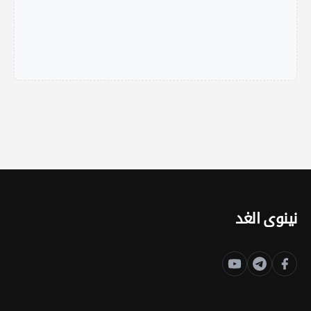
نينوى الغد