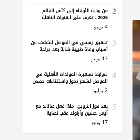
2
من ودية الأربعاء إلى كأس العالم
2026.. تعرف على القنوات الناقلة
لمباريات العراق
4 يونيو
3
تحقيق رسمي في الموصل للكشف عن
أسباب وفاة طبيبة شابة بعد جراحة
ناظورية
13 يونيو
4
ضوابط تسعيرة المولدات الأهلية في
الموصل لشهر تموز واستثناءات حصص
الوقود
2 يوليو
5
بعد فوز النرويج.. ماذا فعل هالاند مع
أيمن حسين وأرنولد عقب نهاية
المباراة؟
17 يونيو