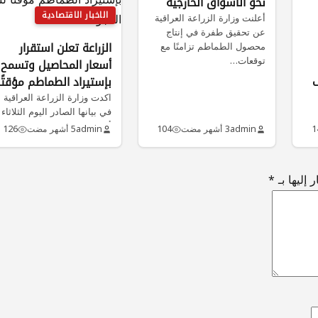
نحو الأسواق الخارجية
الاخبار الاقتصادية
أعلنت وزارة الزراعة العراقية
عن تحقيق طفرة في إنتاج
محصول الطماطم تزامنًا مع
الزراعة تعلن استقرار
توقعات…
أسعار المحاصيل وتسمح
ف
بإستيراد الطماطم مؤقتًا
لسد الفجوة
اكدت وزارة الزراعة العراقية
في بيانها الصادر اليوم الثلاثاء
أن السوق المحلية تعيش
1
admin
3 أشهر مضت
104
admin
5 أشهر مضت
126
حالة…
 إليها بـ
*