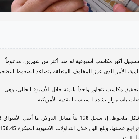
ً لتسجيل أكبر مكاسب أسبوعية له منذ أكثر من شهرين، مدعوماً
لمية، الأمر الذي عزز المخاوف المتعلقة بتصاعد الضغوط التضخمي
حقيق مكاسب تتجاوز واحداً بالمئة خلال الأسبوع الحالي، وهي
وأدى صعود العملة الأمريكية إلى تراجع الين الياباني بشكل ملحوظ، إذ سجل 158 يناً مقابل الدولار، ما أبقى الأس
حالة ترقب لاحتمال تدخل السلطات اليابانية للحد من تراجع عملتها. وبلغ الين خلال التداولات الآسيوية المبكرة 45
 بالمئة.