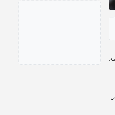
ة.
واق في
158.