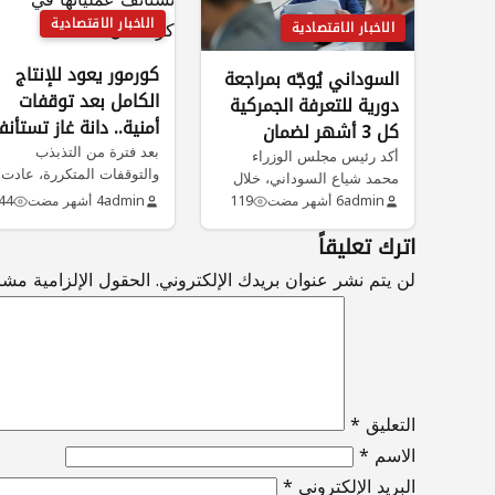
الاخبار الاقتصادية
الاخبار الاقتصادية
كورمور يعود للإنتاج
السوداني يُوجّه بمراجعة
الكامل بعد توقفات
دورية للتعرفة الجمركية
أمنية.. دانة غاز تستأن
كل 3 أشهر لضمان
بعد فترة من التذبذب
عملياتها في كردستان
استقرار الأسواق
أكد رئيس مجلس الوزراء
والتوقفات المتكررة، عادت
محمد شياع السوداني، خلال
عجلة الإنتاج للدوران بشكل
ترؤسه اجتماعًا للمجلس
admin
6 أشهر مضت
119
admin
4 أشهر مضت
44
كامل في حقل…
الوزاري للإقتصاد يوم…
اترك تعليقاً
لن يتم نشر عنوان بريدك الإلكتروني.
الحقول الإلزامية مشار
التعليق
*
الاسم
*
البريد الإلكتروني
*