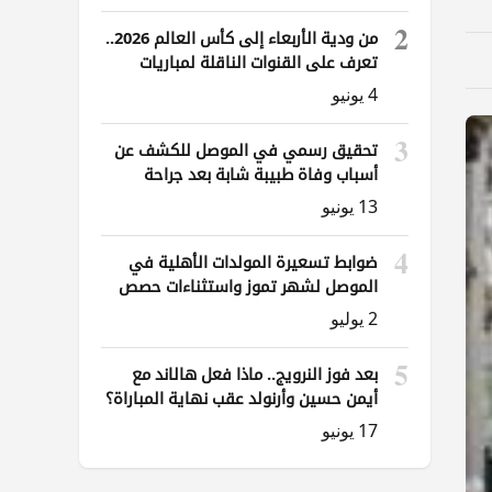
2
من ودية الأربعاء إلى كأس العالم 2026..
تعرف على القنوات الناقلة لمباريات
العراق
4 يونيو
3
تحقيق رسمي في الموصل للكشف عن
أسباب وفاة طبيبة شابة بعد جراحة
ناظورية
13 يونيو
4
ضوابط تسعيرة المولدات الأهلية في
الموصل لشهر تموز واستثناءات حصص
الوقود
2 يوليو
5
بعد فوز النرويج.. ماذا فعل هالاند مع
أيمن حسين وأرنولد عقب نهاية المباراة؟
17 يونيو