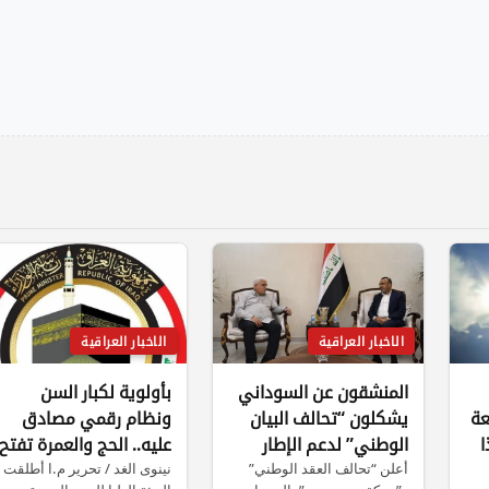
الاخبار العراقية
الاخبار العراقية
المنشقون عن السوداني
بأولوية لكبار السن
عة
يشكلون “تحالف البيان
ونظام رقمي مصادق
ا
الوطني” لدعم الإطار
عليه.. الحج والعمرة تفتح
أعلن “تحالف العقد الوطني”
باب التسجيل للأعوام
نينوى الغد / تحرير م.ا أطلقت