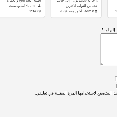
و”حركة سومريون”، إلى جانب
الهيئة العليا للحج والعمرة
2027-2030
عدد من النواب الآخرين
رسميًا الرابط الإلكتروني
admin
4 أسابيع مضت
المنشقين عن…
الخاص…
1
admin
3 أشهر مضت
90
1٬340
ليها بـ
*
ا المتصفح لاستخدامها المرة المقبلة في تعليقي.