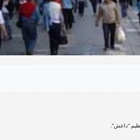
نظيم “داعش”.