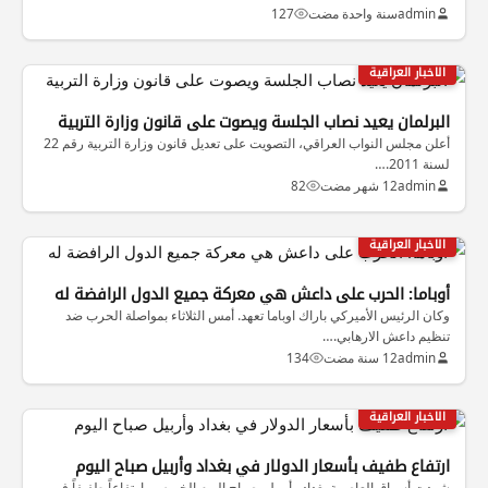
admin
سنة واحدة مضت
127
الاخبار العراقية
البرلمان يعيد نصاب الجلسة ويصوت على قانون وزارة التربية
أعلن مجلس النواب العراقي، التصويت على تعديل قانون وزارة التربية رقم 22
لسنة 2011.…
admin
12 شهر مضت
82
الاخبار العراقية
أوباما: الحرب على داعش هي معركة جميع الدول الرافضة له
وكان الرئيس الأميركي باراك اوباما تعهد. أمس الثلاثاء بمواصلة الحرب ضد
تنظيم داعش الارهابي.…
admin
12 سنة مضت
134
الاخبار العراقية
ارتفاع طفيف بأسعار الدولار في بغداد وأربيل صباح اليوم
شهدت أسواق العاصمة بغداد وأربيل، صباح اليوم الخميس، ارتفاعاً طفيفاً في