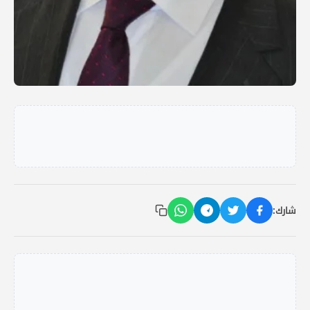
شارك: