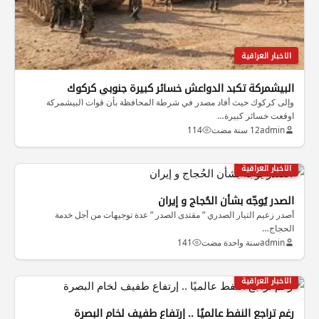
الاخبار العراقية
البيشمركة تكبد الدواعش خسائر كبيرة جنوبي كركوك
وإلى كركوك حيث أفاد مصدر في شرطة المحافظة بأن قوات البيشمركة
اوقعت خسائر كبيرة…
admin
12 سنة مضت
114
الاخبار العراقية
الصدر يُوجّه بشأن الحُجاج و إيران
أصدر زعيم التيار الصدري ” مقتدى الصدر ” عدة توجيهات من أجل خدمة
الحجاج…
admin
سنة واحدة مضت
141
الاخبار العراقية
رغم تراجع النفط عالميًا .. إرتفاع طفيف لخام البصرة