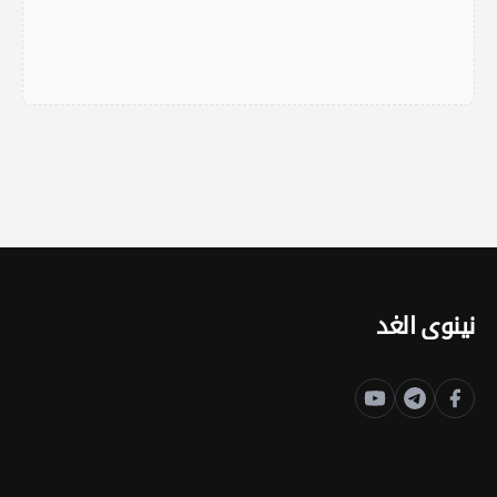
نينوى الغد