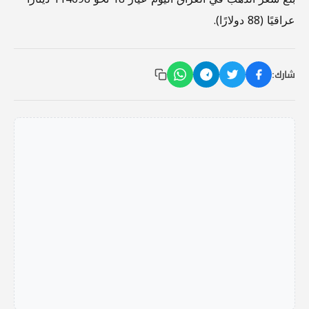
عراقيًا (88 دولارًا).
شارك: