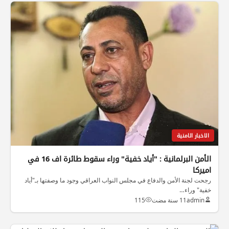
الاخبار الامنية
الأمن البرلمانية : "أياد خفية" وراء سقوط طائرة اف 16 في
اميركا
رجحت لجنة الأمن والدفاع في مجلس النواب العراقي وجود ما وصفتها بـ"أياد
خفية" وراء…
admin
11 سنة مضت
115