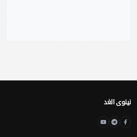
نينوى الغد