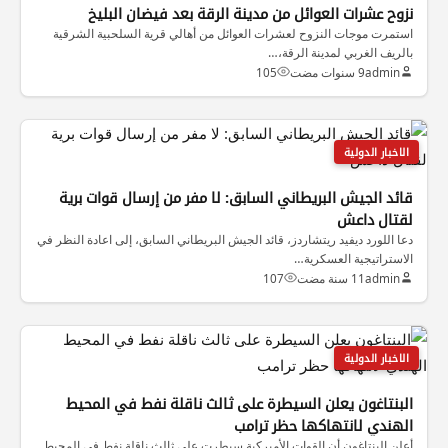
نزوح عشرات العوائل من مدينة الرقة بعد فيضان البليخ
استمرت موجات النزوح لعشرات العوائل من أهالي قرية السلحبية الشرقية
بالريف الغربي لمدينة الرقة،…
admin
9 سنوات مضت
105
الاخبار الدولية
قائد الجيش البريطاني السابق: لا مفر من إرسال قوات برية
لقتال داعش
دعا اللورد ديفيد ريتشاردز، قائد الجيش البريطاني السابق، إلى اعادة النظر في
الاستراتيجية العسكرية…
admin
11 سنة مضت
107
الاخبار الدولية
البنتاغون يعلن السيطرة على ثالث ناقلة نفط في المحيط
الهندي لانتهاكها حظر ترامب
أعلن البنتاغون أن القوات الأميركية سيطرت على ثالث ناقلة نفط في المحيط