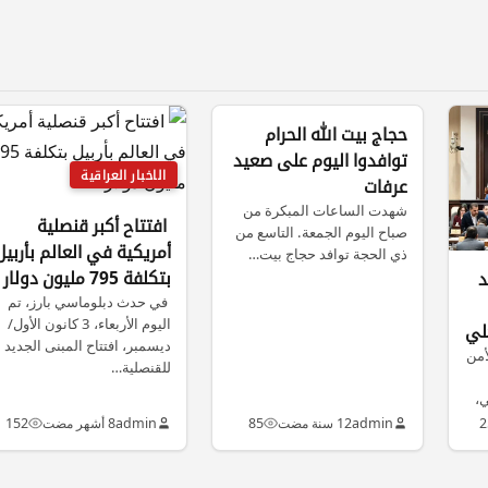
حجاج بيت الله الحرام
توافدوا اليوم على صعيد
الاخبار العراقية
عرفات
شهدت الساعات المبكرة من
افتتاح أكبر قنصلية
صباح اليوم الجمعة. التاسع من
أمريكية في العالم بأربيل
ذي الحجة توافد حجاج بيت…
بتكلفة 795 مليون دولار
د
في حدث دبلوماسي بارز، تم
اليوم الأربعاء، 3 كانون الأول/
لي
ديسمبر، افتتاح المبنى الجديد
أمن
للقنصلية…
ي،
2
admin
12 سنة مضت
85
admin
8 أشهر مضت
152