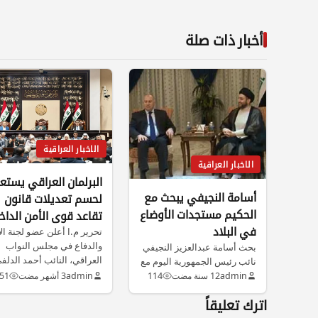
أخبار ذات صلة
الاخبار العراقية
الاخبار العراقية
البرلمان العراقي يستع
أسامة النجيفي يبحث مع
لحسم تعديلات قانون
الحكيم مستجدات الأوضاع
تقاعد قوى الأمن الداخ
في البلاد
لرفع سقف الرواتب
تحرير م.ا أعلن عضو لجنة ال
والدفاع في مجلس النواب
بحث أسامة عبدالعزيز النجيفي
العراقي، النائب أحمد الدلف
نائب رئيس الجمهورية اليوم مع
…
عمار الحكيم رئيس المجلس
admin
12 سنة مضت
114
admin
3 أشهر مضت
51
الأعلى…
اترك تعليقاً