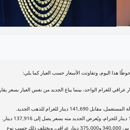
ًا هذا اليوم، وتفاوتت الأسعار حسب العيار كما يلي:
ر الذهب المستعمل عيار 22 حوالي 124,039 دينار عراقي للغرام الواحد، بينما يباع الجديد من نفس العيار بسعر ي
كما يتراوح سعر الذهب عيار 21 (أي ما يعادل 5 جرامات) بين 340,000 و375,000 دينار عراقي، ويختلف ذلك حسب نوع