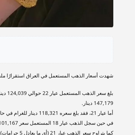
شهدت أسعار الذهب المستعمل في العراق استقرارًا ملحوظ
بلغ سع
147,179 دينار.
أما عيار 21، فقد بلغ سعره 118,321 دينار للغرام في حالة المستعمل، مقابل 141,690 دينار للغرام للذهب الجديد.
في حين سجل الذهب عيار 18 المستعمل سعر 101,167 دينار للجرام، ويُعرض الجديد منه بسعر يصل إلى 137,916 دينار.