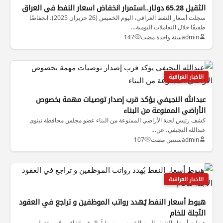
الثقيل 65.28 دولار..استمرار انخفاض اسعار النفط في العراق
سجلت أسعار النفط العراقي، اليوم الخميس (26 حزيران 2025)، انخفاضًا
طفيفًا خلال التعاملات اليومية…
admin
سنة واحدة مضت
147
الاخبار العراقية
عبدالله النجيفي يؤكد قرب إصدار توصيات مهمة بخصوص
الأراضي الممنوعة من البناء
كشف رئيس لجنة الأراضي الممنوعة من البناء عضو مجلس محافظة نينوى
عبدالله النجيفي، عن…
admin
سنتين مضت
107
الاخبار العراقية
هبوط أسعار النفط يُهدد رواتب الموظفين و تراجع في العقود
الآجلة للخام
هبطت أسعار النفط، اليوم الخميس، وسط آمال في اتفاق سلام محتمل بين