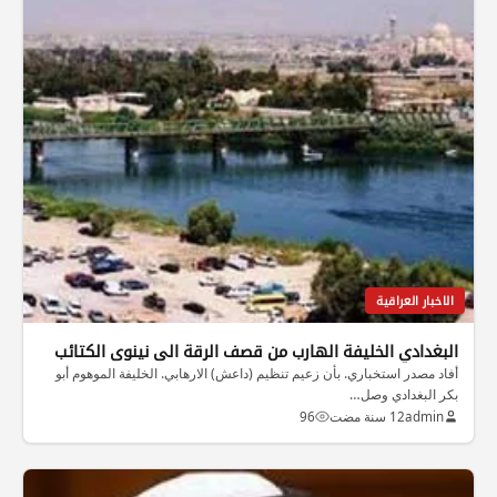
الاخبار العراقية
البغدادي الخليفة الهارب من قصف الرقة الى نينوى الكتائب
أفاد مصدر استخباري. بأن زعيم تنظيم (داعش) الارهابي. الخليفة الموهوم أبو
بكر البغدادي وصل…
admin
12 سنة مضت
96