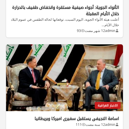
الأنواء الجوية: أجواء صيفية مستقرة وانخفاض طفيف بالحرارة
خلال الأيام المقبلة
أعلنت هيئة الأنواء الجوية، اليوم السبت، توقعاتها لحالة الطقس في عموم البلاد
خلال الأيام…
admin
12 شهر مضت
93
الاخبار العراقية
اسامة النجيفي يستقبل سفيري اميركا وبريطانيا
admin
12 سنة مضت
111