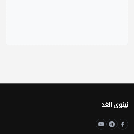
نينوى الغد