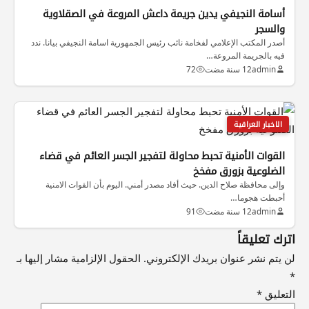
أسامة النجيفي يدين جريمة داعش المروعة في الصقلاوية
والسجر
أصدر المكتب الإعلامي لفخامة نائب رئيس الجمهورية اسامة النجيفي بيانا. ندد
فيه بالجريمة المروعة…
admin
12 سنة مضت
72
الاخبار العراقية
القوات الأمنية تحبط محاولة لتفجير الجسر العائم في قضاء
الضلوعية بزورق مفخخ
وإلى محافظة صلاح الدين. حيث أفاد مصدر أمني. اليوم بأن القوات الامنية
أحبطت هجوما…
admin
12 سنة مضت
91
اترك تعليقاً
لن يتم نشر عنوان بريدك الإلكتروني.
الحقول الإلزامية مشار إليها بـ
*
التعليق
*