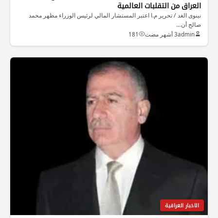
العراق من التقلبات العالمية
نينوى الغد / تحرير م.ا اعتبر المستشار المالي لرئيس الوزراء مظهر محمد
صالح أن…
admin
3 أشهر مضت
181
الاخبار العراقية